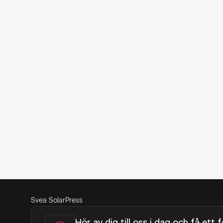
Svea Solar
Press