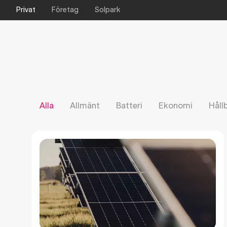
Privat
Företag
Solpark
Alla
Allmänt
Batteri
Ekonomi
Håll