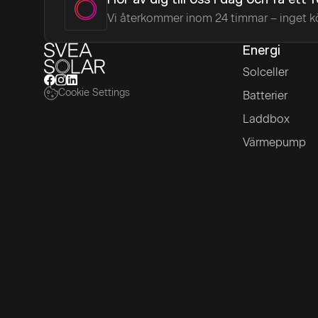
Hör av dig till oss i dag och få ett 
Vi återkommer inom 24 timmar – inget k
Energi
Solceller
Cookie Settings
Batterier
Laddbox
Värmepump