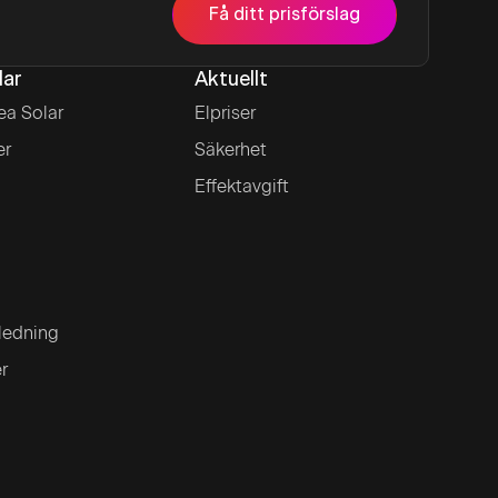
Få ditt prisförslag
lar
Aktuellt
ea Solar
Elpriser
er
Säkerhet
Effektavgift
ledning
er