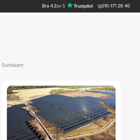
av
5
Bra
4.2
010-171 26 40
Sunbeam