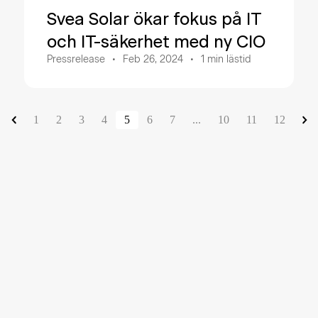
Svea Solar ökar fokus på IT
och IT-säkerhet med ny CIO
Pressrelease
Feb 26, 2024
1
min lästid
1
2
3
4
5
6
7
...
10
11
12