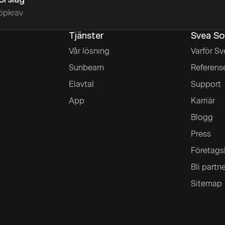
förslag
öpkrav
Tjänster
Svea So
Vår lösning
Varför Sv
Sunbeam
Referens
Elavtal
Support
App
Karriär
Blogg
Press
Företags
Bli partn
Sitemap