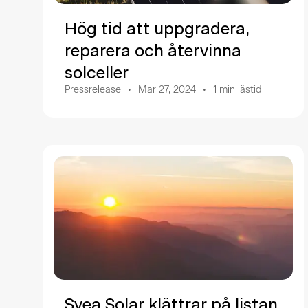
Hög tid att uppgradera,
reparera och återvinna
solceller
Pressrelease
Mar 27, 2024
1
min lästid
Svea Solar klättrar på listan