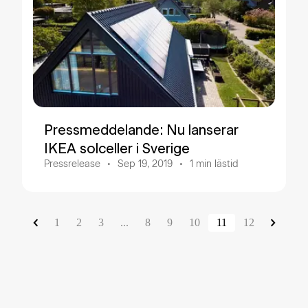
Pressmeddelande: Nu lanserar
IKEA solceller i Sverige
Pressrelease
Sep 19, 2019
1
min lästid
1
2
3
...
8
9
10
11
12