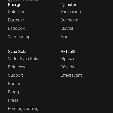
Energi
Tjänster
Solceller
Vår lösning
Batterier
Sunbeam
Laddbox
Elavtal
Värmepump
App
Svea Solar
Aktuellt
Varför Svea Solar
Elpriser
Referenser
Säkerhet
Support
Effektavgift
Karriär
Blogg
Press
Företagsledning