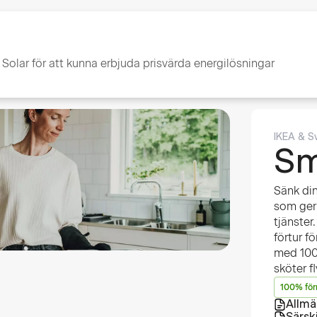
olar för att kunna erbjuda prisvärda energilösningar
IKEA & S
Sm
Sänk din
som ger
tjänster
förtur fö
med 100%
sköter f
100% för
Allmä