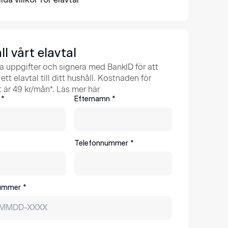
lda villkor för elavtal
ll vårt elavtal
ina uppgifter och signera med BankID för att
ett elavtal till ditt hushåll. Kostnaden för
t är 49 kr/mån*.
Läs mer här
*
Efternamn
*
Telefonnummer
*
ummer *