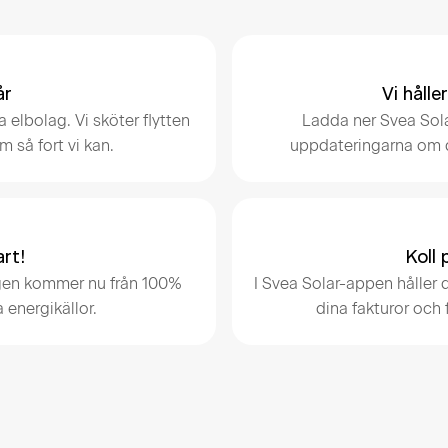
år
Vi håll
 elbolag. Vi sköter flytten
Ladda ner Svea Sola
m så fort vi kan.
uppdateringarna om dit
art!
Koll 
dagen kommer nu från 100%
I Svea Solar-appen håller 
a energikällor.
dina fakturor och 