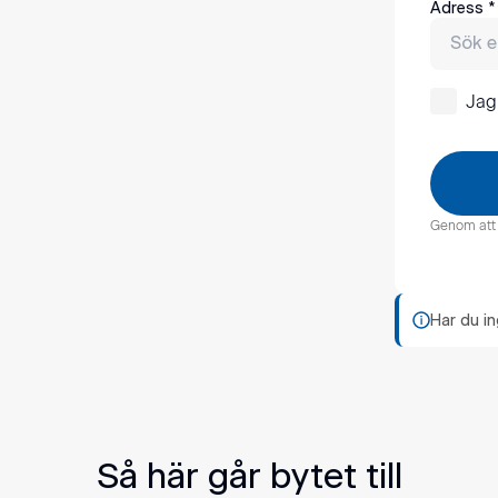
Adress
*
Jag
Genom att k
Har du i
Så här går bytet till