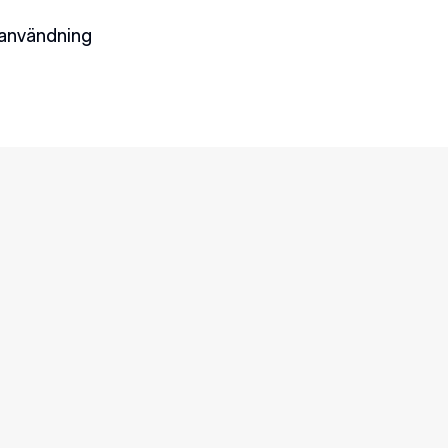
nuvarande elavtal. Att byta elavtal tar vanligtvis cirka 4 vecko
 användning
lcertifikat och ursprungsgarantier
elskostnad dras av från ersättningen för deras överskottspr
Varför väl
Svea Sola