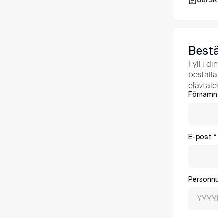
Särski
Bestä
Fyll i d
beställa 
elavtale
Förnamn
E-post
*
Personn