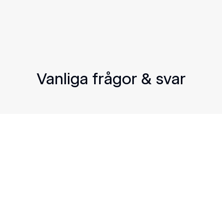
Vanliga frågor & svar
talar vi extra för så kallade ursprungsgarantier. Dessa garan
vattenkraft.
ånaden. Då ingår även Sunbeam stödtjänster, förutsatt att du 