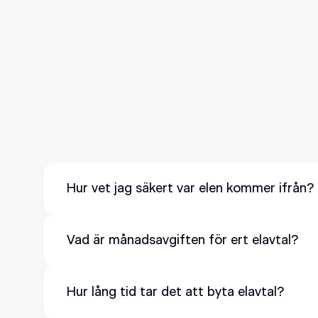
Hur vet jag säkert var elen kommer ifrån?
När Svea Solar köper el på elbörsen Nord Pool be
Vad är månadsavgiften för ert elavtal?
energikällor med tonvikt på svensk solkraft och 
Månadsavgiften för vårt elavtal är 69 kronor i m
Hur lång tid tar det att byta elavtal?
tjänsten.