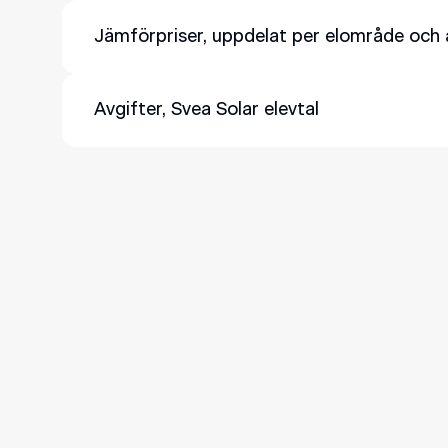
Det beror på hur lång bindningstid du har på ditt 
Jämförpriser, uppdelat per elområde och
Avgifter, Svea Solar elevtal
Fast påslag: 3,5 öre/kWh exkl. moms
Rörligt påslag: faktiska kostnader för obalans, e
För kunder med egen produktion: eventuell hand