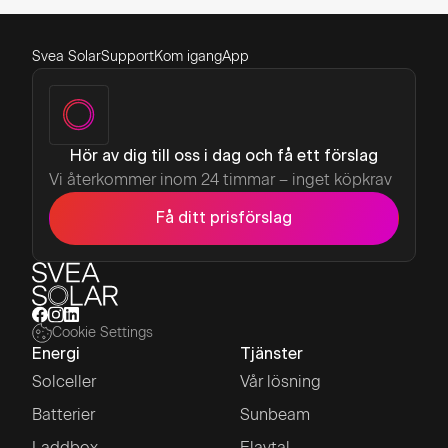
Svea Solar
Support
Kom igang
App
Hör av dig till oss i dag och få ett förslag
Vi återkommer inom 24 timmar – inget köpkrav
Få ditt prisförslag
Cookie Settings
Energi
Tjänster
Solceller
Vår lösning
Batterier
Sunbeam
Laddbox
Elavtal