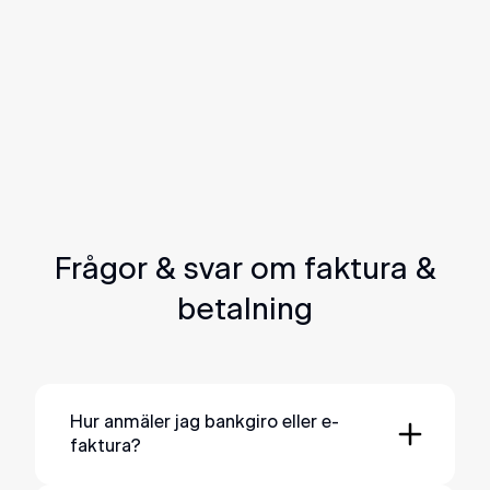
av din faktura från Svea Solar? Här har vi
samlat enkla guider, både för dig som betalar
digitalt och via pappersfaktura.
Guide: Pappersfaktura
Guide: Digital faktura
Frågor & svar om faktura &
betalning
Hur anmäler jag bankgiro eller e-
faktura?