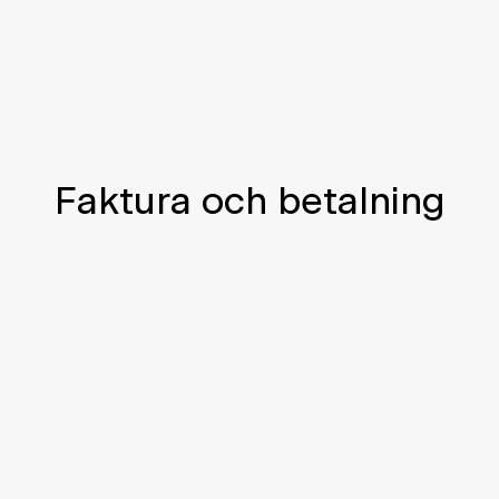
Faktura och betalning
Få hjälp att förstå din 
faktura
Behöver du hjälp att förstå de olika delarna