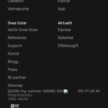
Laddbox
Elavtal
Värmepump
App
Svea Solar
Aktuellt
Varför Svea Solar
Elpriser
Referenser
Säkerhet
Support
Effektavgift
Karriär
Blogg
Press
Bli partner
Sitemap
2026
Org. nummer: 556955-1350
010-171 26 40
Integritetspolicy
Villkor elavtal
SE