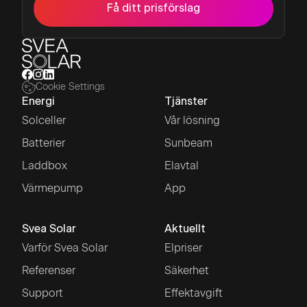
Få ditt prisförslag
Cookie Settings
Energi
Tjänster
Solceller
Vår lösning
Batterier
Sunbeam
Laddbox
Elavtal
Värmepump
App
Svea Solar
Aktuellt
Varför Svea Solar
Elpriser
Referenser
Säkerhet
Support
Effektavgift