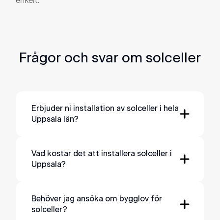
enkelt.
Frågor och svar om solceller
Erbjuder ni installation av solceller i hela
Uppsala län?
Ja, våra lokala installatörskontor installerar
i hela länet. Bor du i någon av dessa
Vad kostar det att installera solceller i
Uppsala?
kommuner ingår du i Uppsala län:
Enköping
Dina egna förutsättningar styr vad
Heby
kostnaden blir för din installation. Bland
Behöver jag ansöka om bygglov för
Håbo
solceller?
annat din taktyp och hur ställningsbygget
Knivsta