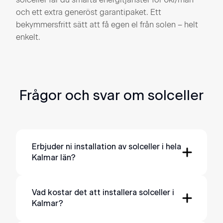
och ett extra generöst garantipaket. Ett
bekymmersfritt sätt att få egen el från solen – helt
enkelt.
Frågor och svar om solceller
Erbjuder ni installation av solceller i hela
Kalmar län?
Vi är redo att installera solceller i hela
Kalmar län genom våra lokala
Vad kostar det att installera solceller i
Kalmar?
installatörskontor. Om du bor i dessa
kommuner: