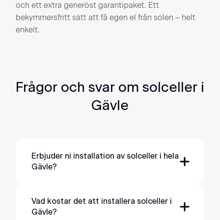
och ett extra generöst garantipaket. Ett
bekymmersfritt sätt att få egen el från solen – helt
enkelt.
Frågor och svar om solceller i
Gävle
Erbjuder ni installation av solceller i hela
Gävle?
Ja, upptäck vårt omfattande nätverk av
installationstjänster som täcker Gävle och
Vad kostar det att installera solceller i
Gävle?
Gävleborg län. Om du bor i dessa områden: