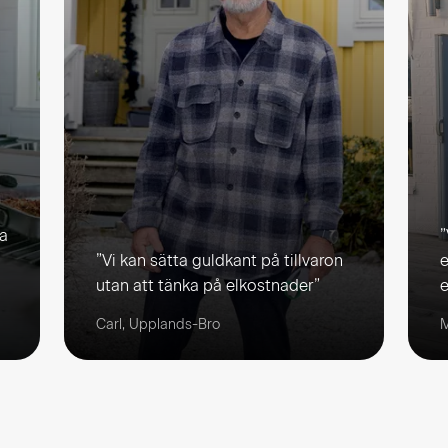
ka
”
”Vi kan sätta guldkant på tillvaron
e
utan att tänka på elkostnader”
e
Carl, Upplands-Bro
M