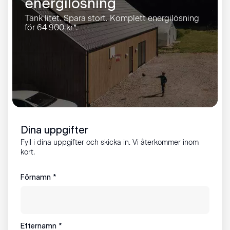
energilösning
Tänk litet. Spara stort. Komplett energilösning
för 64 900 kr*.
Dina uppgifter
Fyll i dina uppgifter och skicka in. Vi återkommer inom
kort.
Förnamn
*
Efternamn
*