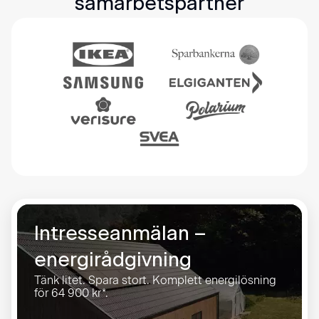
samarbetspartner
Intresseanmälan –
energirådgivning
Tänk litet. Spara stort. Komplett energilösning
för 64 900 kr*.