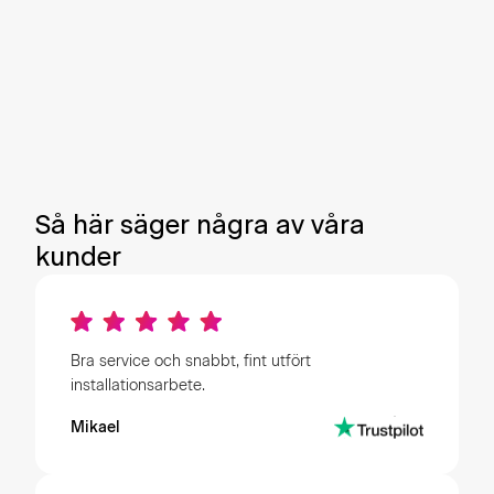
Sälj din överskottsel automatiskt när elpriset är
som högst
Håll rätt inomhustemperatur – utan att det
kostar mer
Smartladdning av elbilen när det är som
billigast
Så här säger några av våra
kunder
Bra service och snabbt, fint utfört
installationsarbete.
Mikael