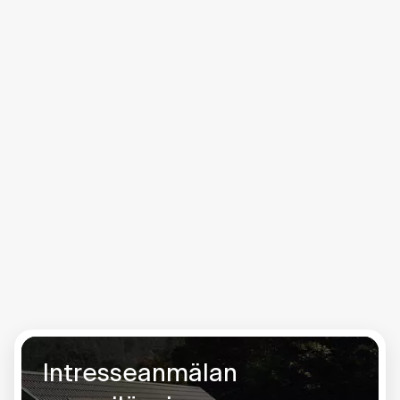
lättplacerad. Det innebär att en vanlig villaägare kan
sänka sin elräkning med ca 1 300 kr/mån, direkt från
garagetaket.
Med ett batteri med hög kapacitet och några få,
effektiva paneler håller du nere kostnaden och får
samtidigt tillgång till smarta tjänster som sänker din
elräkning året runt – inte bara när solen skiner.
Komplett energilösning 74 900 kr*
Spara ca 1 300 kr/mån**
Betalar sig på ca 5 år**
Intresseanmälan
Intresseanmälan