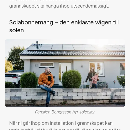
grannskapet ska hänga ihop utseendemässigt.
Solabonnemang – den enklaste vägen till
solen
Familjen Bengtsson hyr solceller
När ni går ihop om installation i grannskapet kan