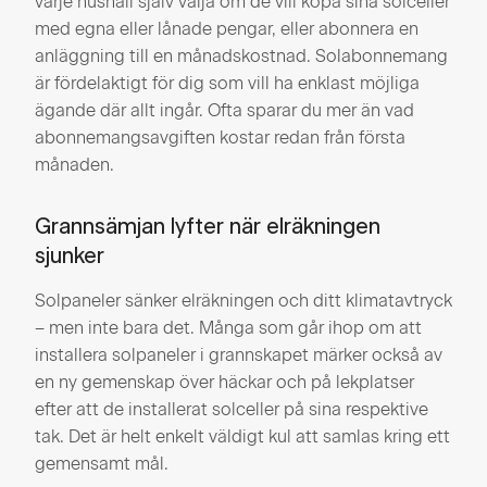
varje hushåll själv välja om de vill köpa sina solceller
med egna eller lånade pengar, eller abonnera en
anläggning till en månadskostnad. Solabonnemang
är fördelaktigt för dig som vill ha enklast möjliga
ägande där allt ingår. Ofta sparar du mer än vad
abonnemangsavgiften kostar redan från första
månaden.
Grannsämjan lyfter när elräkningen
sjunker
Solpaneler sänker elräkningen och ditt klimatavtryck
– men inte bara det. Många som går ihop om att
installera solpaneler i grannskapet märker också av
en ny gemenskap över häckar och på lekplatser
efter att de installerat solceller på sina respektive
tak. Det är helt enkelt väldigt kul att samlas kring ett
gemensamt mål.