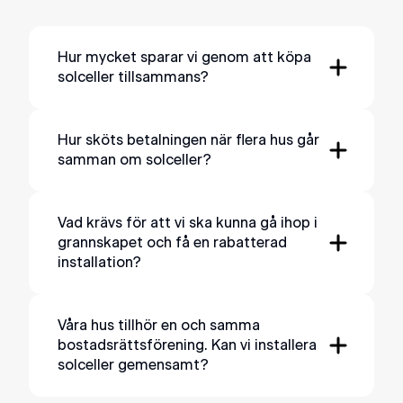
Hur mycket sparar vi genom att köpa
solceller tillsammans?
Många faktorer spelar in, bland annat
avstånd mellan hus, takmaterial, lutning,
Hur sköts betalningen när flera hus går
samman om solceller?
om husen är separata eller radhus med
mera. Efter genomfört platsbesök kommer
Varje hushåll betalar för sin egen
vi att kunna ta fram en rabattsats.
anläggning, precis som om ni skulle
Vad krävs för att vi ska kunna gå ihop i
grannskapet och få en rabatterad
beställa på egen hand, till ett rabatterat
installation?
pris.
De hushåll som väljer
leasing
i stället för att
För att kunna dra fördelar av samordnad
köpa direkt betalar en månadskostnad
installation av solceller behöver era hus
Våra hus tillhör en och samma
baserad på den rabatterade kostnaden för
bostadsrättsförening. Kan vi installera
ligga i samma grannskap eller närområde.
installationen.
solceller gemensamt?
Ni behöver alltså inte tillhöra samma
samfällighet, förening eller liknande.