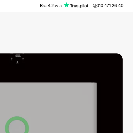
av
5
Bra
4.2
010-171 26 40