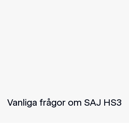
1.
ekt!
2.
3.
– när du vill och hur du vill.
n där vi ser över möjligheterna i ditt
Vanliga frågor om SAJ HS3