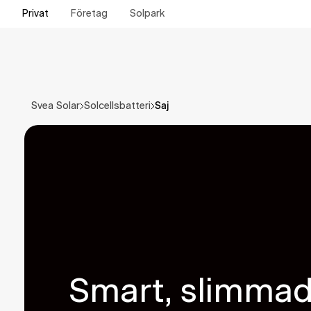
Privat
Företag
Solpark
Saj
Svea Solar
Solcellsbatteri
Smart, slimmad