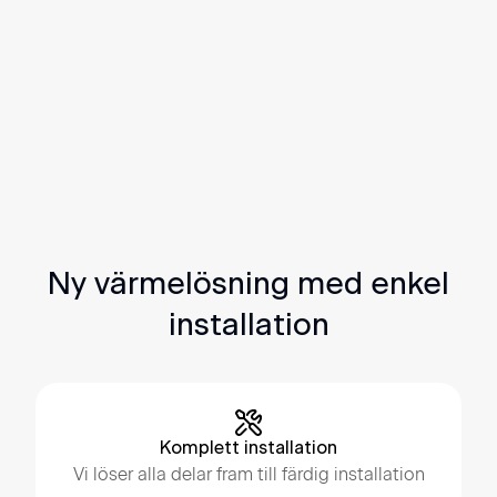
Det här ingår:
Inne- och uteenhet
Fjärrkontroll
Styrning via Samsung Smart Things-appen
4 meter rör mellan inne- och uteenhet
Väggmontering av uteenhet
Ny värmelösning med enkel
installation
Komplett installation
Vi löser alla delar fram till färdig installation