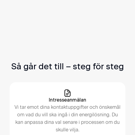
Svea Solar.
Prisvärda lösningar speciellt framtagna för IKEA
Störst i Sverige på sol – ledande inom smart
teknik
Tryggt val med upp till 25 års garanti på
solceller
Så går det till – steg för steg
Intresseanmälan
Vi tar emot dina kontaktuppgifter och önskemål
om vad du vill ska ingå i din energilösning. Du
kan anpassa dina val senare i processen om du
skulle vilja.