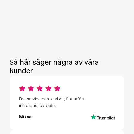
Håll koll på elpriset just nu och 24 timmar
framåt
Se din konsumtion fördelat på timmar, dagar,
månader, år
Jämför din förbrukning mot liknande hushåll
Så här säger några av våra
kunder
Bra service och snabbt, fint utfört
installationsarbete.
Mikael