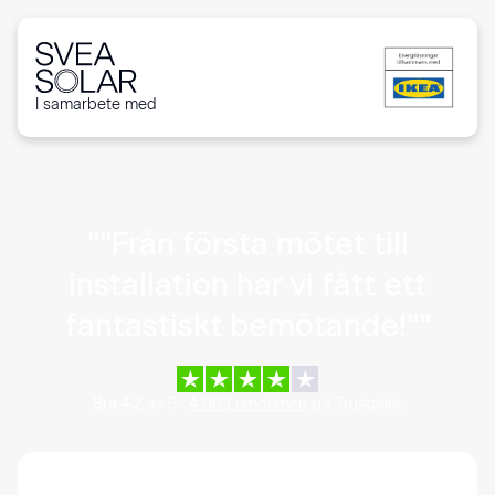
I samarbete med
"
"Från första mötet till
installation har vi fått ett
fantastiskt bemötande!"
"
4.2
av
5
·
4 003
omdömen
på Trustpilot
Bra