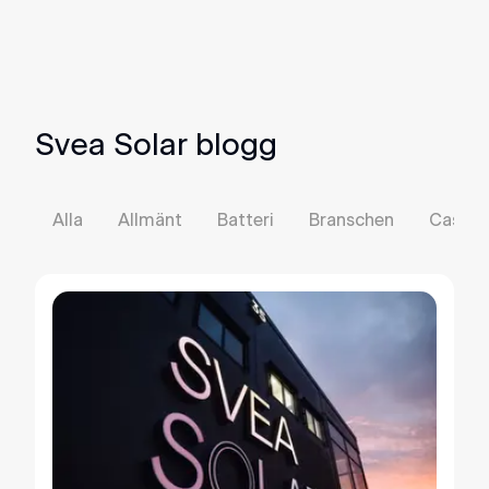
Svea Solar blogg
Alla
Allmänt
Batteri
Branschen
Case